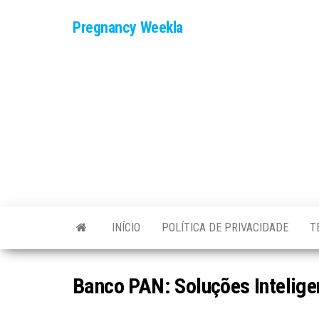
Skip
Pregnancy Weekla
to
the
content
INÍCIO
POLÍTICA DE PRIVACIDADE
T
Banco PAN: Soluções Intelige