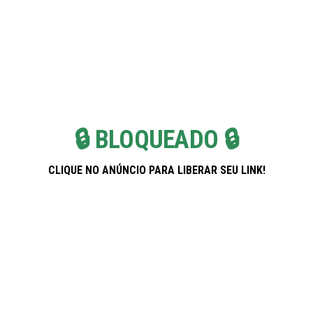
Skip
Pregnancy Weekla
to
the
content
🔒 BLOQUEADO 🔒
CLIQUE NO ANÚNCIO PARA LIBERAR SEU LINK!
Banco PAN: Soluções Inteligentes