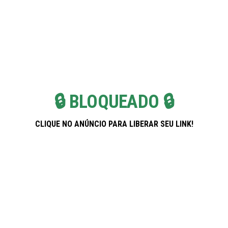
Skip
Pregnancy Weekla
to
the
content
🔒 BLOQUEADO 🔒
CLIQUE NO ANÚNCIO PARA LIBERAR SEU LINK!
Banco PAN: Soluções Inteligentes