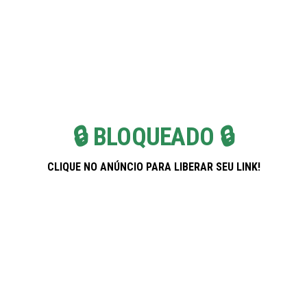
Skip
Pregnancy Weekla
to
the
content
🔒 BLOQUEADO 🔒
CLIQUE NO ANÚNCIO PARA LIBERAR SEU LINK!
Banco PAN: Soluções Inteligentes