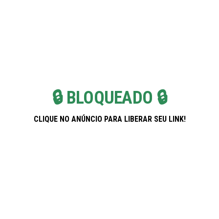
Skip
Pregnancy Weekla
to
the
content
🔒 BLOQUEADO 🔒
CLIQUE NO ANÚNCIO PARA LIBERAR SEU LINK!
Banco PAN: Soluções Inteligentes