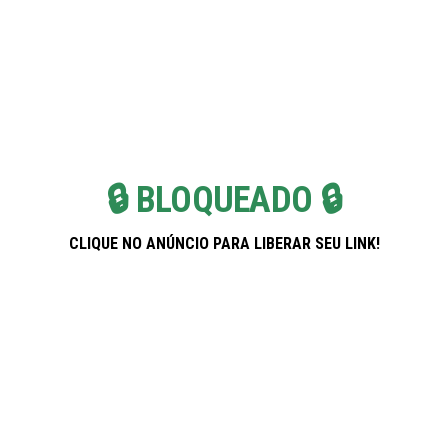
Skip
Pregnancy Weekla
to
the
content
🔒 BLOQUEADO 🔒
CLIQUE NO ANÚNCIO PARA LIBERAR SEU LINK!
Banco PAN: Soluções Inteligentes