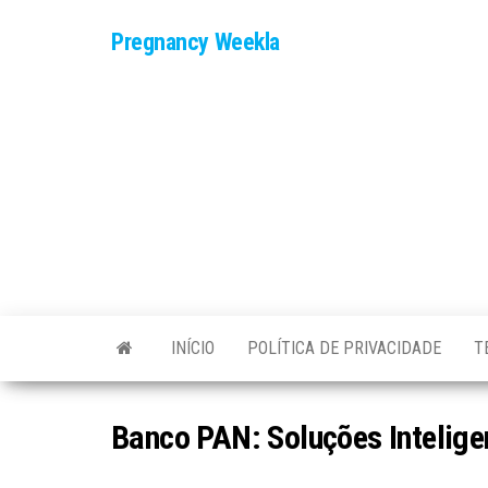
Skip
Pregnancy Weekla
to
the
content
INÍCIO
POLÍTICA DE PRIVACIDADE
T
Banco PAN: Soluções Intelige