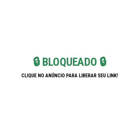
Skip
Pregnancy Weekla
to
the
content
🔒 BLOQUEADO 🔒
CLIQUE NO ANÚNCIO PARA LIBERAR SEU LINK!
Banco PAN: Soluções Inteligentes