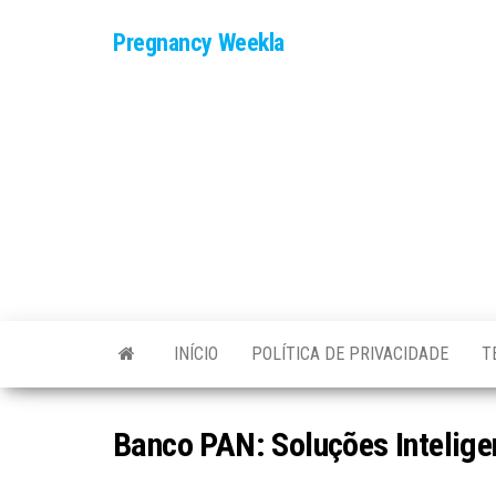
Skip
Pregnancy Weekla
to
the
content
INÍCIO
POLÍTICA DE PRIVACIDADE
T
Banco PAN: Soluções Intelige