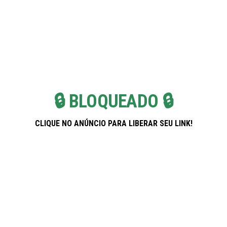
Skip
Pregnancy Weekla
to
the
content
🔒 BLOQUEADO 🔒
CLIQUE NO ANÚNCIO PARA LIBERAR SEU LINK!
Banco PAN: Soluções Inteligentes