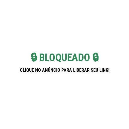
Skip
Pregnancy Weekla
to
the
content
🔒 BLOQUEADO 🔒
CLIQUE NO ANÚNCIO PARA LIBERAR SEU LINK!
Banco PAN: Soluções Inteligentes