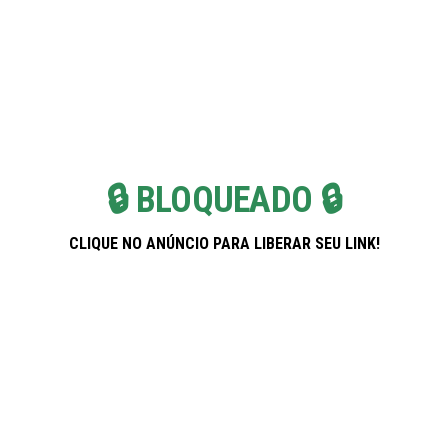
Skip
Pregnancy Weekla
to
the
content
🔒 BLOQUEADO 🔒
CLIQUE NO ANÚNCIO PARA LIBERAR SEU LINK!
Banco PAN: Soluções Inteligentes