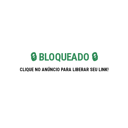
Skip
Pregnancy Weekla
to
the
content
🔒 BLOQUEADO 🔒
CLIQUE NO ANÚNCIO PARA LIBERAR SEU LINK!
Banco PAN: Soluções Inteligentes