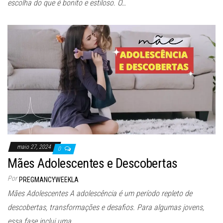
escolha do que é bonito e estiloso. O…
maio 27, 2024
0
Mães Adolescentes e Descobertas
Por
PREGMANCYWEEKLA
Mães Adolescentes A adolescência é um período repleto de
descobertas, transformações e desafios. Para algumas jovens,
essa fase inclui uma…