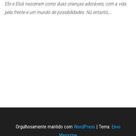
Elis e Eloá nasceram como duas crianças adoráveis, com a vida
pela frente e um mundo de possibilidades. No entanto,…
Orgulhosamente mantido com
WordPress
|
Tema:
Envo
Magazine